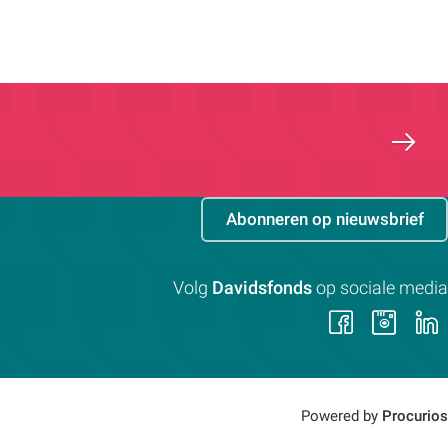
Abonneren op nieuwsbrief
Volg
Davidsfonds
op sociale media
Volg
Vol
ons
on
op
op
Faceb
Ins
Powered by
Procurios