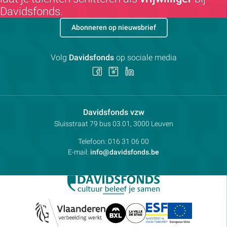
Davidsfonds.
Abonneren op nieuwsbrief
Volg
Davidsfonds
op sociale media
Volg
Volg
Volg
ons
ons
ons
op
op
op
Facebook
Instagram
LinkedIn
Contactpersoon:
Davidsfonds vzw
Adres:
Sluisstraat 79
bus 03.01, 3000
Leuven
Telefoon:
016 31 06 00
E-mail:
info@davidsfonds.be