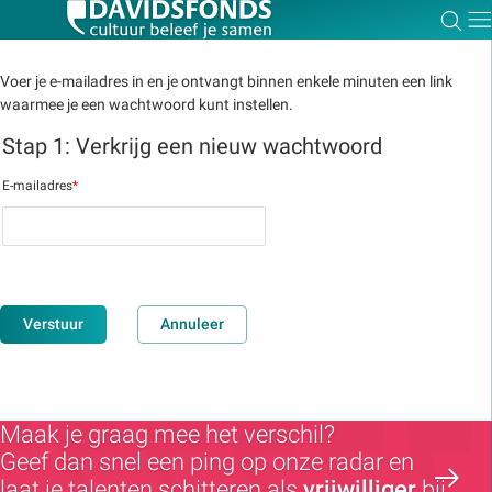
Zoe
Dir
Voer je e-mailadres in en je ontvangt binnen enkele minuten een link
waarmee je een wachtwoord kunt instellen.
Stap 1: Verkrijg een nieuw wachtwoord
Zoek:
E-mailadres
*
Zoeken
Verstuur
Annuleer
Maak je graag mee het verschil?
Geef dan snel een ping op onze radar en
laat je talenten schitteren als
vrijwilliger
bij