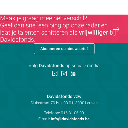
Maak je graag mee het verschil?
Geef dan snel een ping op onze radar en
laat je talenten schitteren als
vrijwilliger
bij
Davidsfonds.
Abonneren op nieuwsbrief
Volg
Davidsfonds
op sociale media
Volg
Volg
Volg
ons
ons
ons
op
op
op
Facebook
Instagram
LinkedIn
Contactpersoon:
Davidsfonds vzw
Adres:
Sluisstraat 79
bus 03.01, 3000
Leuven
Telefoon:
016 31 06 00
E-mail:
info@davidsfonds.be